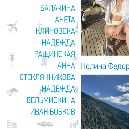
БАЛАЧИНА
АНЕТА
КЛИНОВСКА
НАДЕЖДА
РАЩИНСКАЯ
АННА
Полина Федо
СТЕКЛЯННИКОВА
НАДЕЖДА
ВЕЛЬМИСКИНА
ИВАН БОБКОВ