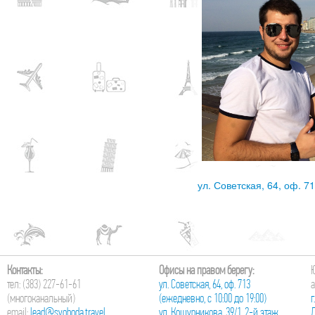
ул. Советская, 64, оф. 7
Контакты:
Офисы на правом берегу:
Ю
тел: (383) 227-61-61
ул. Советская, 64, оф. 713
а
(многоканальный)
(ежедневно, с 10:00 до 19:00)
г
email:
lead@svoboda.travel
ул. Кошурникова, 39/1, 2-й этаж
Д