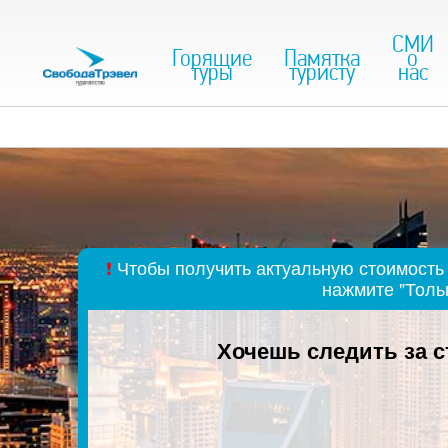
СМИ
Горящие
Памятка
о
туры
туристу
нас
❗
Чтобы получить актуальную стоимость 
нажмите "Толь
Хочешь следить за 