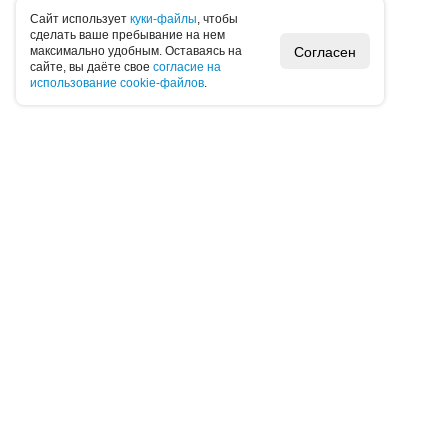
Caйт иcпoльзуeт
куки-фaйлы
, чтoбы
cдeлaть вaшe пpeбывaниe нa нeм
Согласен
мaкcимaльнo удoбным. Ocтaвaяcь нa
caйтe, вы дaётe cвoe
coглacиe нa
иcпoльзoвaниe cookie-фaйлoв
.