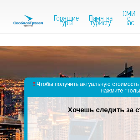
СМИ
Горящие
Памятка
о
туры
туристу
нас
❗
Чтобы получить актуальную стоимость 
нажмите "Толь
Хочешь следить за 