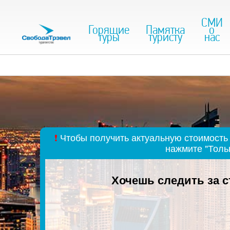
СМИ
Горящие
Памятка
о
туры
туристу
нас
❗
Чтобы получить актуальную стоимость 
нажмите "Толь
Хочешь следить за 