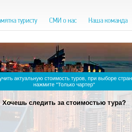
мятка туристу
СМИ о нас
Наша команда
чить актуальную стоимость туров, при выборе стран
нажмите "Только чартер"
Хочешь следить за стоимостью тура?