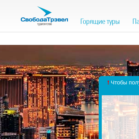
Горящие туры
Па
❗
Чтобы полу