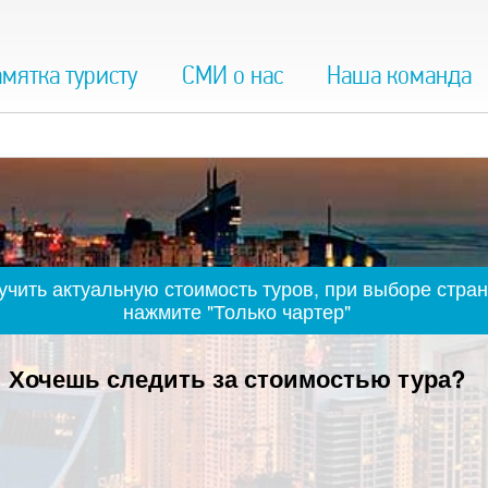
мятка туристу
СМИ о нас
Наша команда
чить актуальную стоимость туров, при выборе стран
нажмите "Только чартер"
Хочешь следить за стоимостью тура?