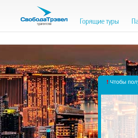
Горящие туры
Па
❗
Чтобы полу