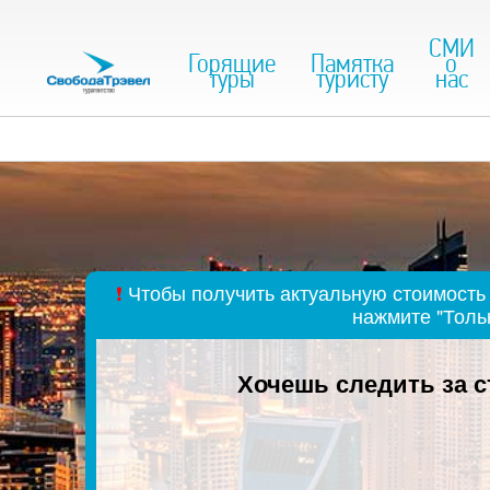
СМИ
Горящие
Памятка
о
туры
туристу
нас
❗
Чтобы получить актуальную стоимость 
нажмите "Толь
Хочешь следить за 