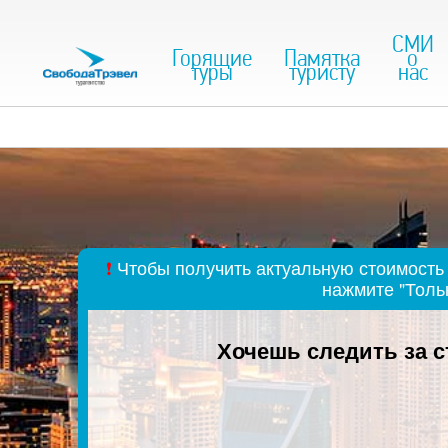
СМИ
Горящие
Памятка
о
туры
туристу
нас
❗
Чтобы получить актуальную стоимость 
нажмите "Толь
Хочешь следить за 