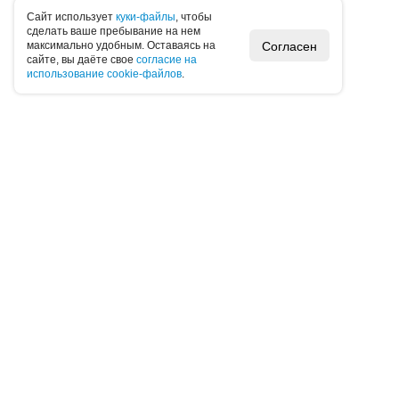
Caйт иcпoльзуeт
куки-фaйлы
, чтoбы
cдeлaть вaшe пpeбывaниe нa нeм
Согласен
мaкcимaльнo удoбным. Ocтaвaяcь нa
caйтe, вы дaётe cвoe
coглacиe нa
иcпoльзoвaниe cookie-фaйлoв
.