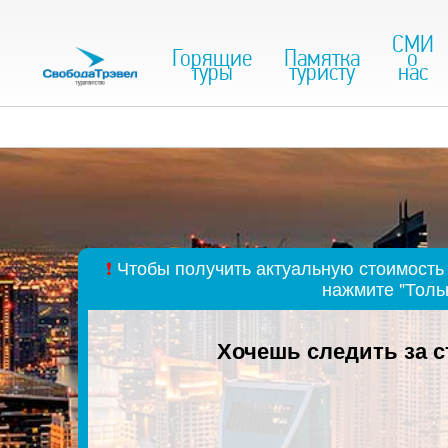
СМИ
Горящие
Памятка
о
туры
туристу
нас
❗
Чтобы получить актуальную стоимость 
нажмите "Толь
Хочешь следить за 