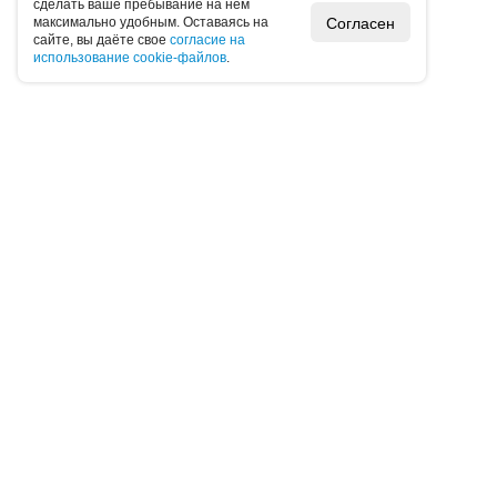
cдeлaть вaшe пpeбывaниe нa нeм
Согласен
мaкcимaльнo удoбным. Ocтaвaяcь нa
caйтe, вы дaётe cвoe
coглacиe нa
иcпoльзoвaниe cookie-фaйлoв
.