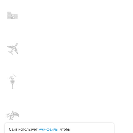
Caйт иcпoльзуeт
куки-фaйлы
, чтoбы