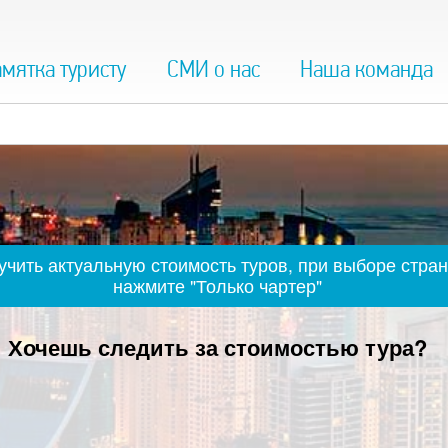
мятка туристу
СМИ о нас
Наша команда
чить актуальную стоимость туров, при выборе стран
нажмите "Только чартер"
Хочешь следить за стоимостью тура?