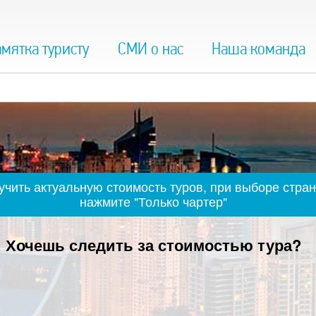
мятка туристу
СМИ о нас
Наша команда
чить актуальную стоимость туров, при выборе стран
нажмите "Только чартер"
Хочешь следить за стоимостью тура?