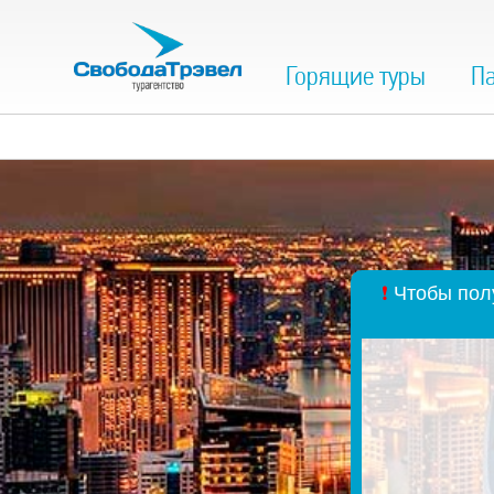
Горящие туры
Па
❗
Чтобы полу