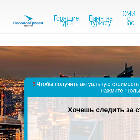
СМИ
Горящие
Памятка
о
туры
туристу
нас
❗
Чтобы получить актуальную стоимость 
нажмите "Толь
Хочешь следить за 