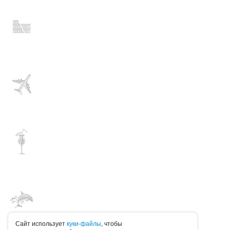
Caйт иcпoльзуeт
куки-фaйлы
, чтoбы