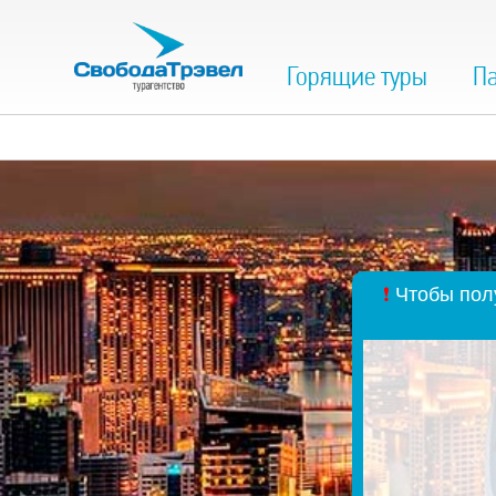
Горящие туры
Па
❗
Чтобы полу