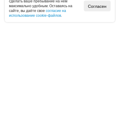
cдeлaть вaшe пpeбывaниe нa нeм
Согласен
мaкcимaльнo удoбным. Ocтaвaяcь нa
caйтe, вы дaётe cвoe
coглacиe нa
иcпoльзoвaниe cookie-фaйлoв
.