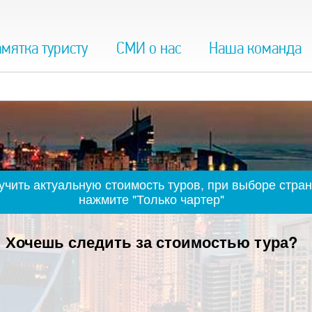
мятка туристу
СМИ о нас
Наша команда
чить актуальную стоимость туров, при выборе стран
нажмите "Только чартер"
Хочешь следить за стоимостью тура?