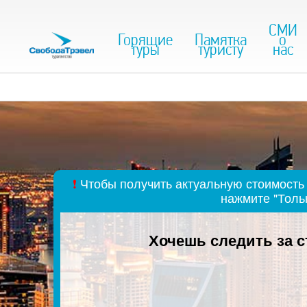
СМИ
Горящие
Памятка
о
туры
туристу
нас
❗
Чтобы получить актуальную стоимость 
нажмите "Толь
Хочешь следить за 