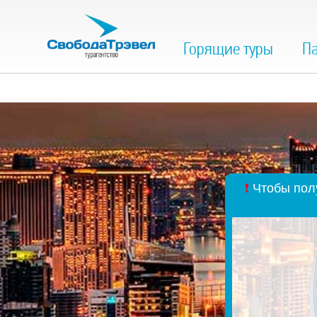
Горящие туры
Па
❗
Чтобы полу