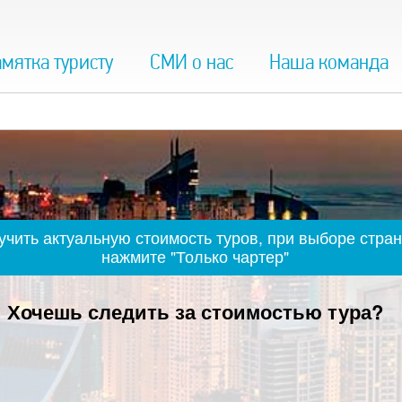
мятка туристу
СМИ о нас
Наша команда
чить актуальную стоимость туров, при выборе стран
нажмите "Только чартер"
Хочешь следить за стоимостью тура?