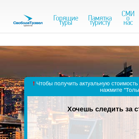
СМИ
Горящие
Памятка
о
туры
туристу
нас
❗
Чтобы получить актуальную стоимость 
нажмите "Толь
Хочешь следить за 