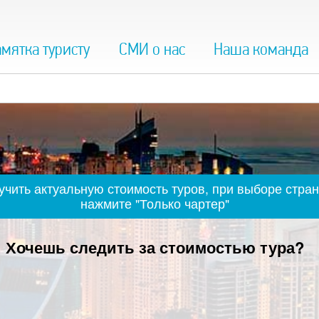
мятка туристу
СМИ о нас
Наша команда
чить актуальную стоимость туров, при выборе стран
нажмите "Только чартер"
Хочешь следить за стоимостью тура?