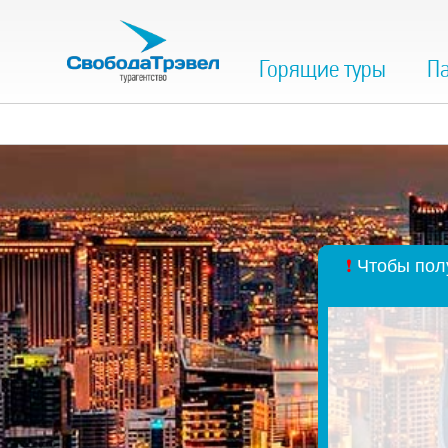
Горящие туры
Па
❗
Чтобы полу