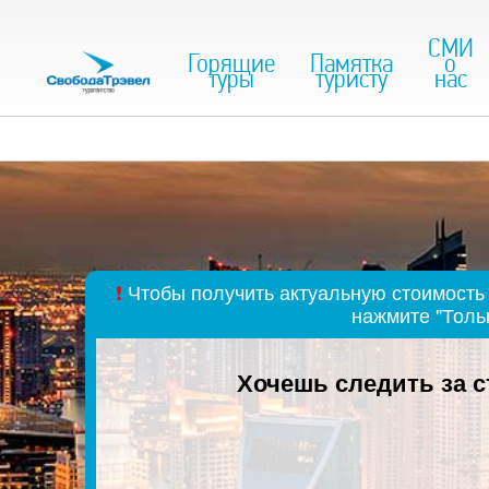
СМИ
Горящие
Памятка
о
туры
туристу
нас
❗
Чтобы получить актуальную стоимость 
нажмите "Толь
Хочешь следить за 