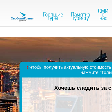
СМИ
Горящие
Памятка
о
туры
туристу
нас
❗
Чтобы получить актуальную стоимость 
нажмите "Толь
Хочешь следить за 