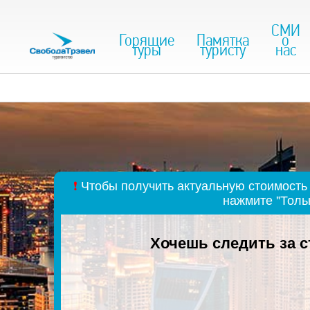
СМИ
Горящие
Памятка
о
туры
туристу
нас
❗
Чтобы получить актуальную стоимость 
нажмите "Толь
Хочешь следить за 