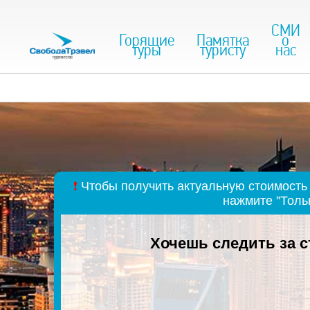
СМИ
Горящие
Памятка
о
туры
туристу
нас
❗
Чтобы получить актуальную стоимость 
нажмите "Толь
Хочешь следить за 