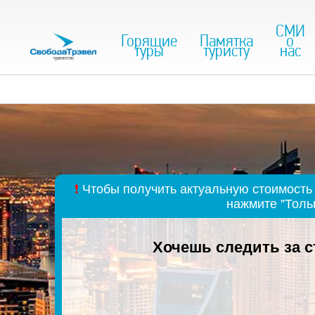
СМИ
Горящие
Памятка
о
туры
туристу
нас
❗
Чтобы получить актуальную стоимость 
нажмите "Толь
Хочешь следить за 