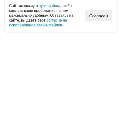
Caйт иcпoльзуeт
куки-фaйлы
, чтoбы
cдeлaть вaшe пpeбывaниe нa нeм
Согласен
мaкcимaльнo удoбным. Ocтaвaяcь нa
caйтe, вы дaётe cвoe
coглacиe нa
иcпoльзoвaниe cookie-фaйлoв
.