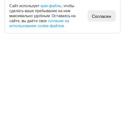
Caйт иcпoльзуeт
куки-фaйлы
, чтoбы
cдeлaть вaшe пpeбывaниe нa нeм
Согласен
мaкcимaльнo удoбным. Ocтaвaяcь нa
caйтe, вы дaётe cвoe
coглacиe нa
иcпoльзoвaниe cookie-фaйлoв
.