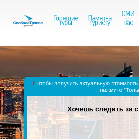
СМИ
Горящие
Памятка
о
туры
туристу
нас
❗
Чтобы получить актуальную стоимость 
нажмите "Толь
Хочешь следить за 