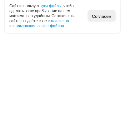
Caйт иcпoльзуeт
куки-фaйлы
, чтoбы
cдeлaть вaшe пpeбывaниe нa нeм
Согласен
мaкcимaльнo удoбным. Ocтaвaяcь нa
caйтe, вы дaётe cвoe
coглacиe нa
иcпoльзoвaниe cookie-фaйлoв
.