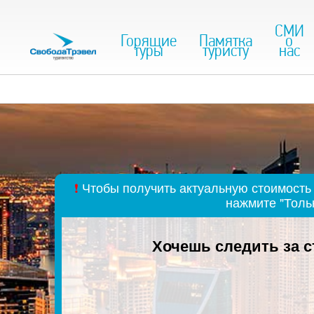
СМИ
Горящие
Памятка
о
туры
туристу
нас
❗
Чтобы получить актуальную стоимость 
нажмите "Толь
Хочешь следить за 