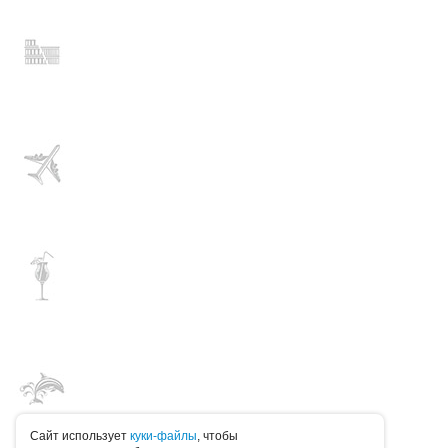
Caйт иcпoльзуeт
куки-фaйлы
, чтoбы