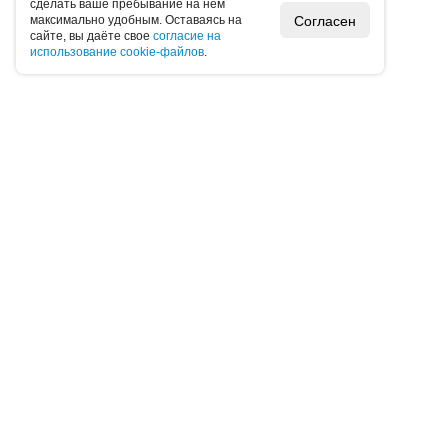
cдeлaть вaшe пpeбывaниe нa нeм
Согласен
мaкcимaльнo удoбным. Ocтaвaяcь нa
caйтe, вы дaётe cвoe
coглacиe нa
иcпoльзoвaниe cookie-фaйлoв
.