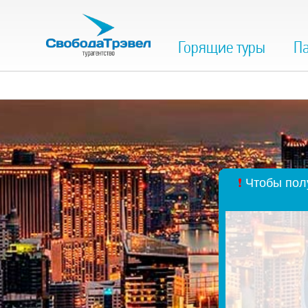
Горящие туры
Па
❗
Чтобы полу