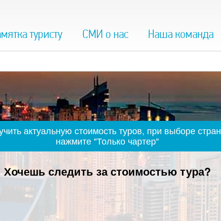
мятка туристу
СМИ о нас
Наша команда
чить актуальную стоимость туров, при выборе стран
нажмите "Только чартер"
Хочешь следить за стоимостью тура?