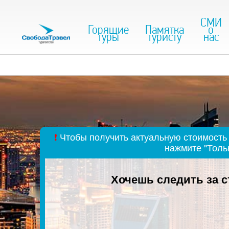
СМИ
Горящие
Памятка
о
туры
туристу
нас
❗
Чтобы получить актуальную стоимость 
нажмите "Толь
Хочешь следить за 