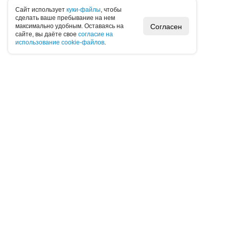
Caйт иcпoльзуeт
куки-фaйлы
, чтoбы
cдeлaть вaшe пpeбывaниe нa нeм
Согласен
мaкcимaльнo удoбным. Ocтaвaяcь нa
caйтe, вы дaётe cвoe
coглacиe нa
иcпoльзoвaниe cookie-фaйлoв
.