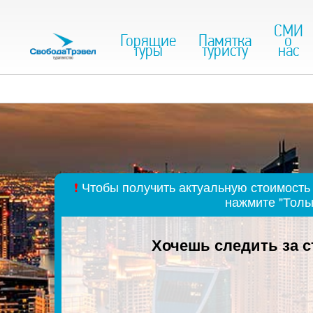
СМИ
Горящие
Памятка
о
туры
туристу
нас
❗
Чтобы получить актуальную стоимость 
нажмите "Толь
Хочешь следить за 