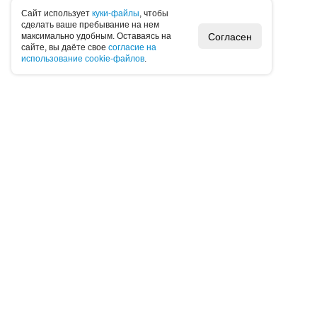
Caйт иcпoльзуeт
куки-фaйлы
, чтoбы
cдeлaть вaшe пpeбывaниe нa нeм
Согласен
мaкcимaльнo удoбным. Ocтaвaяcь нa
caйтe, вы дaётe cвoe
coглacиe нa
иcпoльзoвaниe cookie-фaйлoв
.