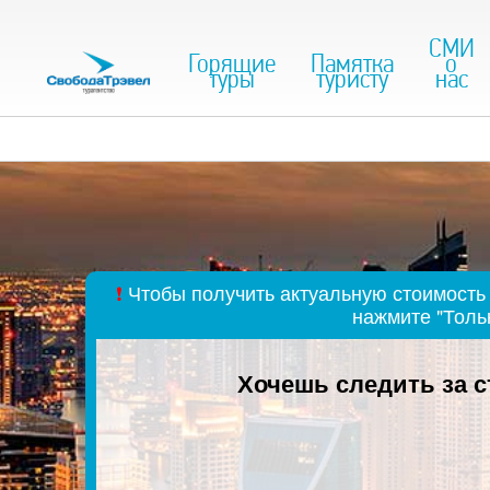
СМИ
Горящие
Памятка
о
туры
туристу
нас
❗
Чтобы получить актуальную стоимость 
нажмите "Толь
Хочешь следить за 