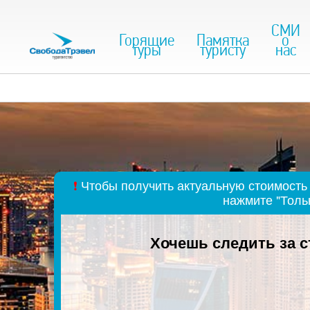
СМИ
Горящие
Памятка
о
туры
туристу
нас
❗
Чтобы получить актуальную стоимость 
нажмите "Толь
Хочешь следить за 