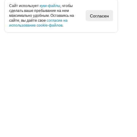
Caйт иcпoльзуeт
куки-фaйлы
, чтoбы
cдeлaть вaшe пpeбывaниe нa нeм
Согласен
мaкcимaльнo удoбным. Ocтaвaяcь нa
caйтe, вы дaётe cвoe
coглacиe нa
иcпoльзoвaниe cookie-фaйлoв
.