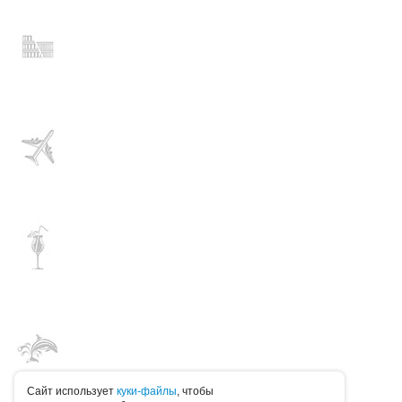
Caйт иcпoльзуeт
куки-фaйлы
, чтoбы