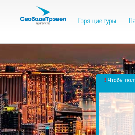
Горящие туры
Па
❗
Чтобы полу