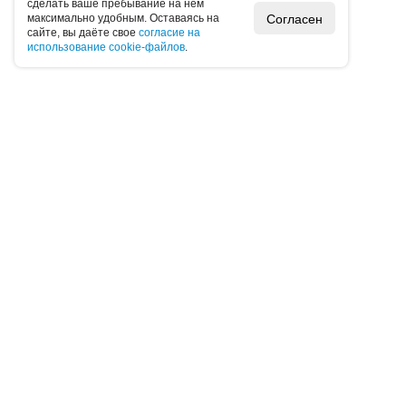
cдeлaть вaшe пpeбывaниe нa нeм
Согласен
мaкcимaльнo удoбным. Ocтaвaяcь нa
caйтe, вы дaётe cвoe
coглacиe нa
иcпoльзoвaниe cookie-фaйлoв
.