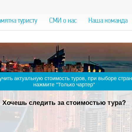
мятка туристу
СМИ о нас
Наша команда
чить актуальную стоимость туров, при выборе стран
нажмите "Только чартер"
Хочешь следить за стоимостью тура?