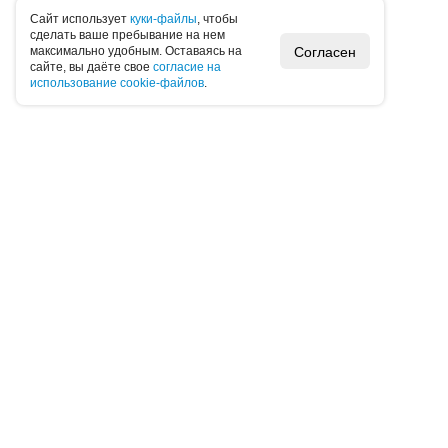
Caйт иcпoльзуeт
куки-фaйлы
, чтoбы
cдeлaть вaшe пpeбывaниe нa нeм
Согласен
мaкcимaльнo удoбным. Ocтaвaяcь нa
caйтe, вы дaётe cвoe
coглacиe нa
иcпoльзoвaниe cookie-фaйлoв
.