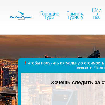
СМИ
Горящие
Памятка
о
туры
туристу
нас
❗
Чтобы получить актуальную стоимость 
нажмите "Толь
Хочешь следить за 