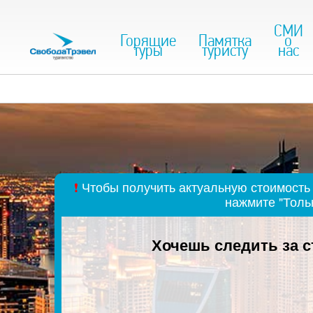
СМИ
Горящие
Памятка
о
туры
туристу
нас
❗
Чтобы получить актуальную стоимость 
нажмите "Толь
Хочешь следить за 