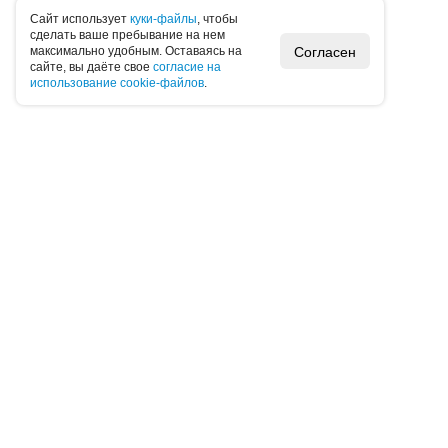
Caйт иcпoльзуeт
куки-фaйлы
, чтoбы
cдeлaть вaшe пpeбывaниe нa нeм
Согласен
мaкcимaльнo удoбным. Ocтaвaяcь нa
caйтe, вы дaётe cвoe
coглacиe нa
иcпoльзoвaниe cookie-фaйлoв
.