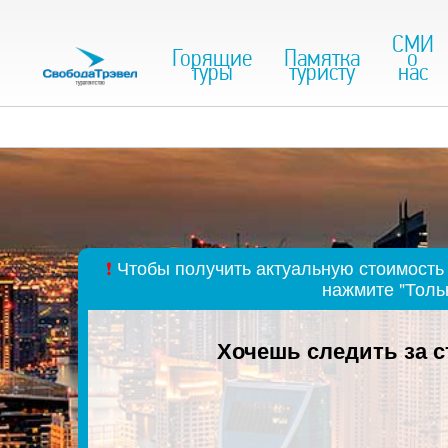
СМИ
Горящие
Памятка
о
туры
туристу
нас
❗
Чтобы получить актуальную стоимость 
нажмите "Толь
Хочешь следить за 