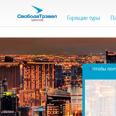
Горящие туры
Па
❗
Чтобы полу