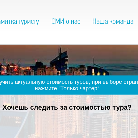
мятка туристу
СМИ о нас
Наша команда
чить актуальную стоимость туров, при выборе стран
нажмите "Только чартер"
Хочешь следить за стоимостью тура?