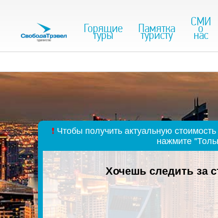
СМИ
Горящие
Памятка
о
туры
туристу
нас
❗
Чтобы получить актуальную стоимость 
нажмите "Толь
Хочешь следить за 