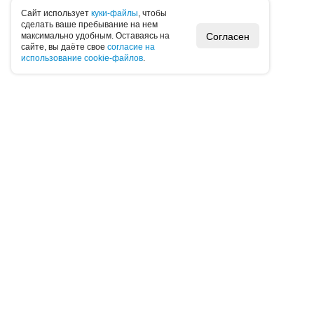
Caйт иcпoльзуeт
куки-фaйлы
, чтoбы
cдeлaть вaшe пpeбывaниe нa нeм
Согласен
мaкcимaльнo удoбным. Ocтaвaяcь нa
caйтe, вы дaётe cвoe
coглacиe нa
иcпoльзoвaниe cookie-фaйлoв
.