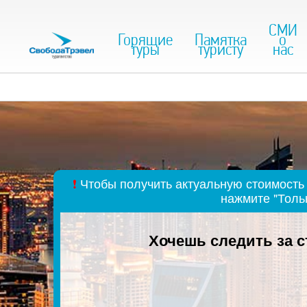
СМИ
Горящие
Памятка
о
туры
туристу
нас
❗
Чтобы получить актуальную стоимость 
нажмите "Толь
Хочешь следить за 