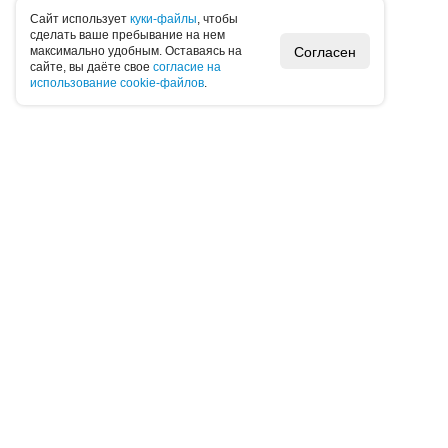
Caйт иcпoльзуeт
куки-фaйлы
, чтoбы
cдeлaть вaшe пpeбывaниe нa нeм
Согласен
мaкcимaльнo удoбным. Ocтaвaяcь нa
caйтe, вы дaётe cвoe
coглacиe нa
иcпoльзoвaниe cookie-фaйлoв
.