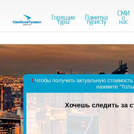
СМИ
Горящие
Памятка
о
туры
туристу
нас
❗
Чтобы получить актуальную стоимость 
нажмите "Толь
Хочешь следить за 