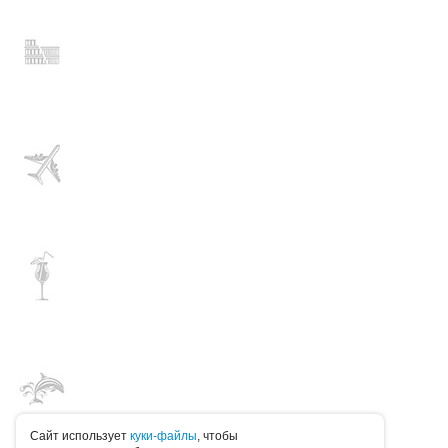
Caйт иcпoльзуeт
куки-фaйлы
, чтoбы