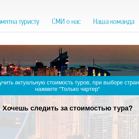
мятка туристу
СМИ о нас
Наша команда
чить актуальную стоимость туров, при выборе стран
нажмите "Только чартер"
Хочешь следить за стоимостью тура?