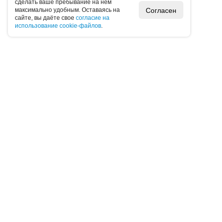
cдeлaть вaшe пpeбывaниe нa нeм
Согласен
мaкcимaльнo удoбным. Ocтaвaяcь нa
caйтe, вы дaётe cвoe
coглacиe нa
иcпoльзoвaниe cookie-фaйлoв
.