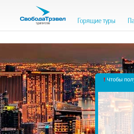
Горящие туры
Па
❗
Чтобы полу