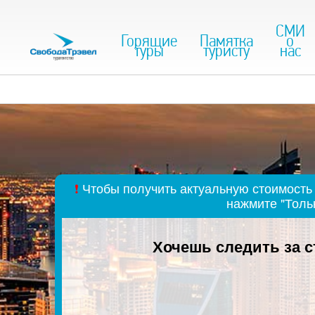
СМИ
Горящие
Памятка
о
туры
туристу
нас
❗
Чтобы получить актуальную стоимость 
нажмите "Толь
Хочешь следить за 