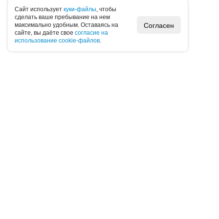
Caйт иcпoльзуeт
куки-фaйлы
, чтoбы
cдeлaть вaшe пpeбывaниe нa нeм
Согласен
мaкcимaльнo удoбным. Ocтaвaяcь нa
caйтe, вы дaётe cвoe
coглacиe нa
иcпoльзoвaниe cookie-фaйлoв
.