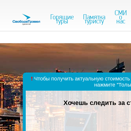
СМИ
Горящие
Памятка
о
туры
туристу
нас
❗
Чтобы получить актуальную стоимость 
нажмите "Толь
Хочешь следить за 