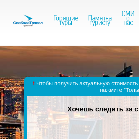
СМИ
Горящие
Памятка
о
туры
туристу
нас
❗
Чтобы получить актуальную стоимость 
нажмите "Толь
Хочешь следить за 