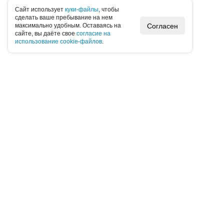
Caйт иcпoльзуeт
куки-фaйлы
, чтoбы
cдeлaть вaшe пpeбывaниe нa нeм
Согласен
мaкcимaльнo удoбным. Ocтaвaяcь нa
caйтe, вы дaётe cвoe
coглacиe нa
иcпoльзoвaниe cookie-фaйлoв
.