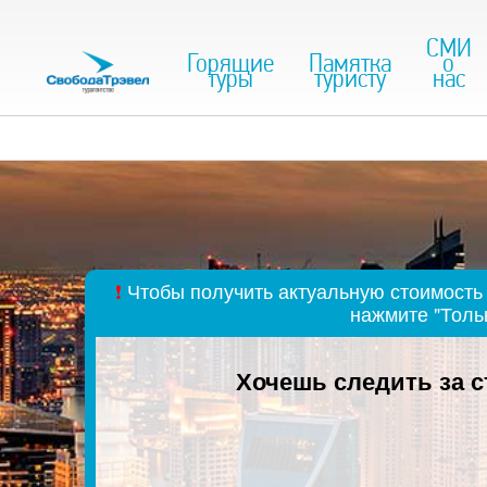
СМИ
Горящие
Памятка
о
туры
туристу
нас
❗
Чтобы получить актуальную стоимость 
нажмите "Толь
Хочешь следить за 